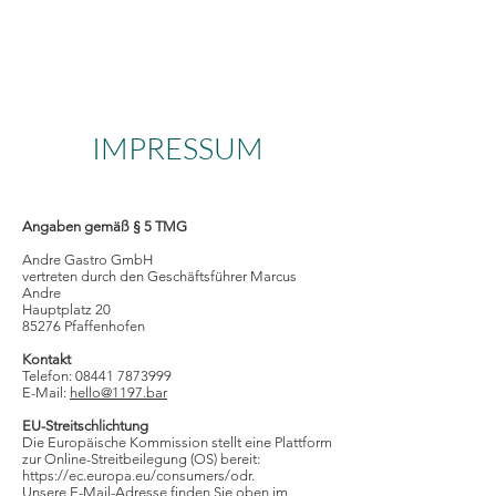
1197
IMPRESSUM
Angaben gemäß § 5 TMG
Andre Gastro GmbH
vertreten durch den Geschäftsführer Marcus
Andre
Hauptplatz 20
85276 Pfaffenhofen
Kontakt
Telefon: 08441 7873999
E-Mail:
hello@1197.bar
EU-Streitschlichtung
Die Europäische Kommission stellt eine Plattform
zur Online-Streitbeilegung (OS) bereit:
https://ec.europa.eu/consumers/odr.
Unsere E-Mail-Adresse finden Sie oben im